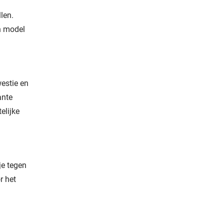
len.
n model
westie en
ante
elijke
je tegen
r het