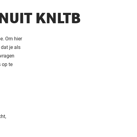
NUIT KNLTB
ie. Om hier
dat je als
 vragen
 op te
ht,