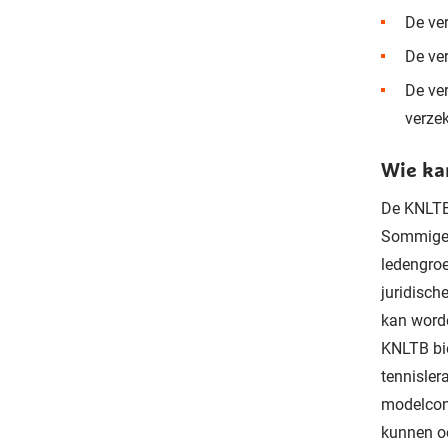
De ver
De ver
De ver
verzek
Wie ka
De KNLTB 
Sommige p
ledengroe
juridisch
kan word
KNLTB bie
tennisler
modelcont
kunnen o