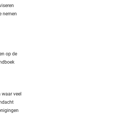
viseren
 te nemen
en op de
andboek
n waar veel
andacht
enigingen