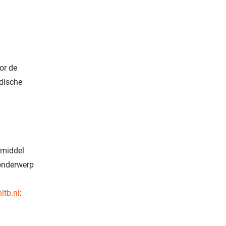
or de
idische
 middel
 onderwerp
ltb.nl
: