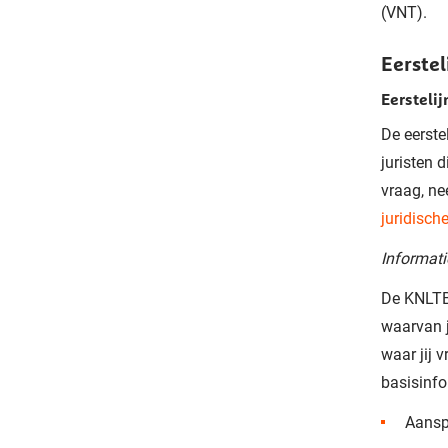
(VNT).
Eerstel
Eerstelij
De eerste
juristen 
vraag, ne
juridisch
Informati
De KNLTB 
waarvan j
waar jij 
basisinfo
Aansp