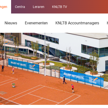
ingen
Centra
Leraren
KNLTB TV
Service
menu
Nieuws
Evenementen
KNLTB Accountmanagers