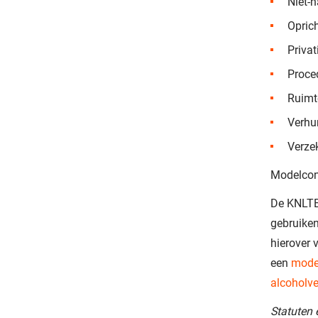
Niet-
Opric
Privat
Proce
Ruimte
Verhu
Verze
Modelcon
De KNLTB 
gebruiken
hierover 
een
mode
alcoholve
Statuten 