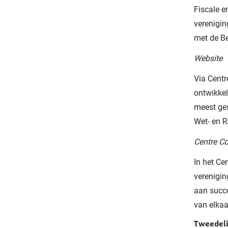
Fiscale e
verenigin
met de Be
Website
Via Centr
ontwikkel
meest ges
Wet- en R
Centre C
In het Ce
verenigi
aan succe
van elkaa
Tweedeli