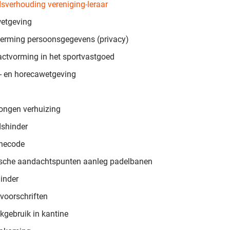
dsverhouding vereniging-leraar
etgeving
erming persoonsgegevens (privacy)
actvorming in het sportvastgoed
- en horecawetgeving
ngen verhuizing
dshinder
̈necode
ische aandachtspunten aanleg padelbanen
hinder
voorschriften
kgebruik in kantine