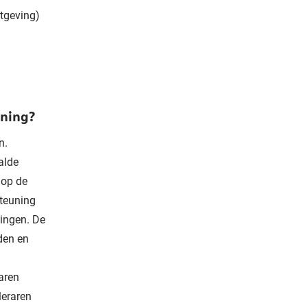
etgeving)
ening?
n.
alde
 op de
steuning
ingen. De
den en
aren
leraren