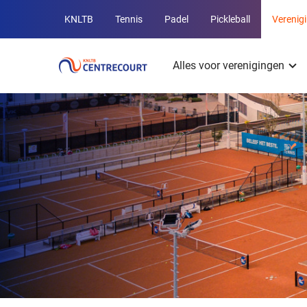
Overige
KNLTB
Tennis
Padel
Pickleball
Verenig
KNLTB
Hoofdmenu
websites
Alles voor verenigingen