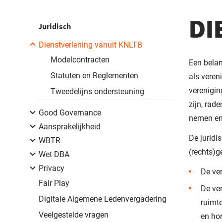
DI
Juridisch
Dienstverlening vanuit KNLTB
Modelcontracten
Een belan
Statuten en Reglementen
als veren
verenigin
Tweedelijns ondersteuning
zijn, rad
Good Governance
nemen en 
Aansprakelijkheid
De juridi
WBTR
(rechts)g
Wet DBA
Privacy
De ver
Fair Play
De ve
Digitale Algemene Ledenvergadering
ruimte
Veelgestelde vragen
en hor