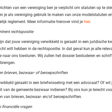
prichten van een vereniging ben je verplicht om statuten op te stel
ien je als vereniging gebruik te maken van onze modelstatuten e
lijk reglement. Meer informatie hierover vind je
hier
.
trent rechtspositie
ijn dat jouw vereniging verwikkeld is geraakt in een juridische k
icht wilt hebben in de rechtspositie. In dat geval kun je alle relev
e naar ons toesturen. Wij zullen het dossier bestuderen en schrift
tbrengen.
n brieven, bezwaar- of beroepschriften
rwikkeld geraakt in een briefwisseling met een advocaat? Of wil 
it van de gemeente bezwaar indienen? Bij ons kun je terecht voo
n van brieven, bezwaar- en/of beroepschriften.
n financiële vragen