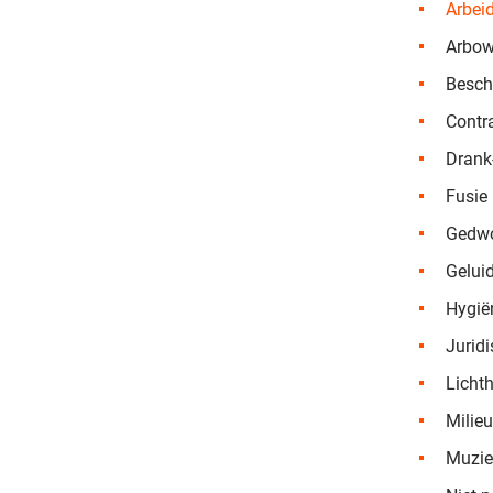
Arbei
Arbow
Besch
Contr
Drank
Fusie
Gedwo
Gelui
Hygie
Jurid
Licht
Milieu
Muzie