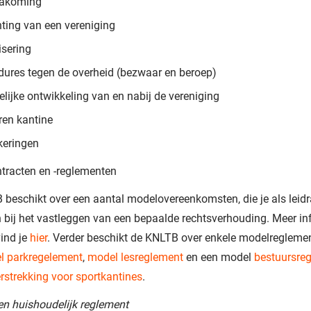
nakoming
hting van een vereniging
isering
dures tegen de overheid (bezwaar en beroep)
lijke ontwikkeling van en nabij de vereniging
ren kantine
keringen
tracten en -reglementen
beschikt over een aantal modelovereenkomsten, die je als leid
 bij het vastleggen van een bepaalde rechtsverhouding. Meer in
vind je
hier
. Verder beschikt de KNLTB over enkele modelreglemen
l parkregelement
,
model lesreglement
en een model
bestuursre
rstrekking voor sportkantines
.
en huishoudelijk reglement