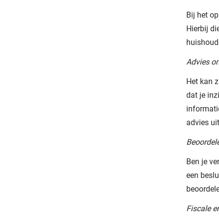
Bij het o
Hierbij d
huishoude
Advies om
Het kan z
dat je inz
informati
advies ui
Beoordele
Ben je ve
een beslu
beoordele
Fiscale e