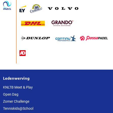
Ledenwerving
Over
deze
KNLTB Meet & Play
Open Dag
website
Zomer Challenge
Tenniskids@School