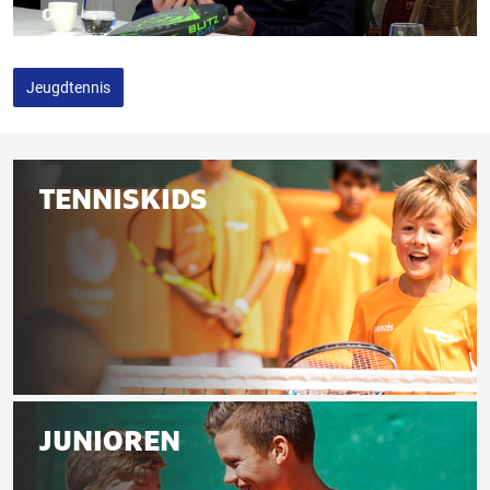
Jeugdtennis
Gerelateerd
TENNISKIDS
aan
deze
pagina
Tenniskids
JUNIOREN