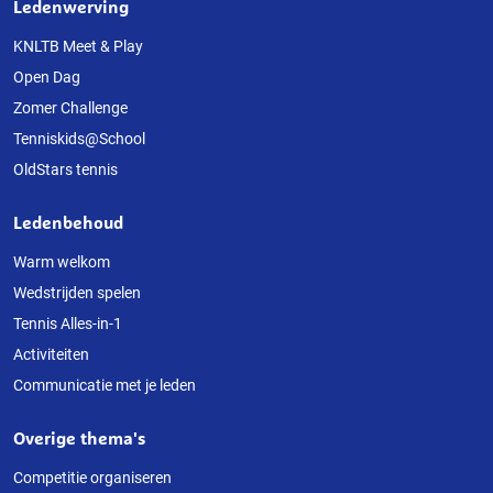
Ledenwerving
Over
deze
KNLTB Meet & Play
Open Dag
website
Zomer Challenge
Tenniskids@School
OldStars tennis
Ledenbehoud
Warm welkom
Wedstrijden spelen
Tennis Alles-in-1
Activiteiten
Communicatie met je leden
Overige thema's
Competitie organiseren