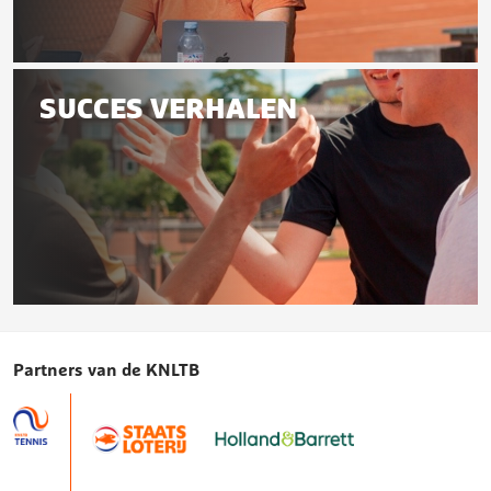
Communicatie
met
SUCCES VERHALEN
je
leden
Succes
verhalen
Partners van de KNLTB