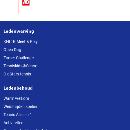
Ledenwerving
Over
deze
KNLTB Meet & Play
Open Dag
website
Zomer Challenge
Tenniskids@School
OldStars tennis
Ledenbehoud
Warm welkom
Wedstrijden spelen
Tennis Alles-in-1
Activiteiten