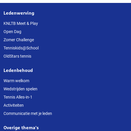
Ledenwerving
Over
deze
KNLTB Meet & Play
Open Dag
website
Zomer Challenge
Tenniskids@School
OldStars tennis
Ledenbehoud
Warm welkom
Wedstrijden spelen
Tennis Alles-in-1
Activiteiten
Communicatie met je leden
Overige thema's