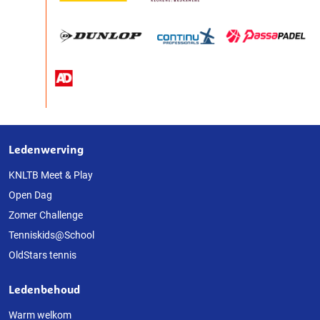
Ledenwerving
Over
deze
KNLTB Meet & Play
Open Dag
website
Zomer Challenge
Tenniskids@School
OldStars tennis
Ledenbehoud
Warm welkom