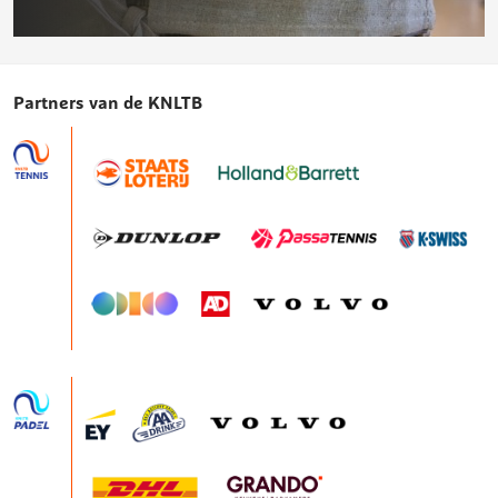
Voeding
op
Partners van de KNLTB
de
vereniging