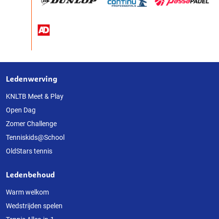
Ledenwerving
Over
deze
KNLTB Meet & Play
Open Dag
website
Zomer Challenge
Tenniskids@School
OldStars tennis
Ledenbehoud
Warm welkom
Wedstrijden spelen