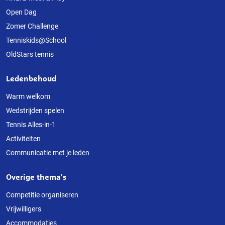
Open Dag
website
Zomer Challenge
Tenniskids@School
OldStars tennis
Ledenbehoud
Warm welkom
Wedstrijden spelen
Tennis Alles-in-1
Activiteiten
Communicatie met je leden
Overige thema's
Competitie organiseren
Vrijwilligers
Accommodaties