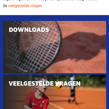
de
veelgestelde vragen
.
Gerelateerd
DOWNLOADS
aan
deze
pagina
Downloads
VEELGESTELDE VRAGEN