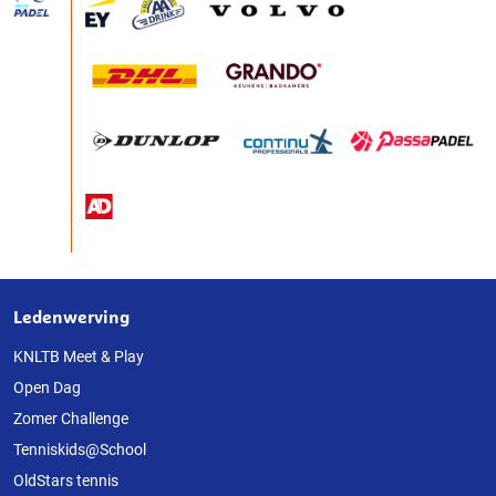
Ledenwerving
Over
deze
KNLTB Meet & Play
Open Dag
website
Zomer Challenge
Tenniskids@School
OldStars tennis