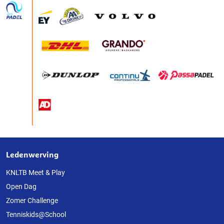
Ledenwerving
Over
deze
KNLTB Meet & Play
Open Dag
website
Zomer Challenge
Tenniskids@School