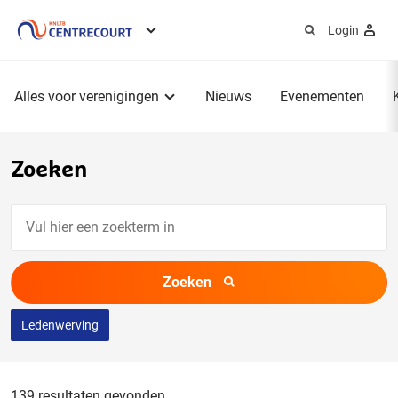
Login
Service
menu
Hoofdmenu
Alles voor verenigingen
Nieuws
Evenementen
Zoeken
Vul
hier
een
Zoeken
zoekterm
in
Ledenwerving
139 resultaten gevonden