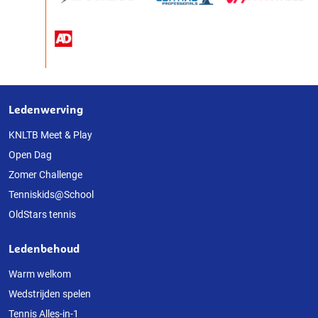
Ledenwerving
Over
deze
KNLTB Meet & Play
Open Dag
website
Zomer Challenge
Tenniskids@School
OldStars tennis
Ledenbehoud
Warm welkom
Wedstrijden spelen
Tennis Alles-in-1