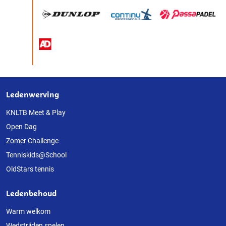
Ledenwerving
Over
deze
KNLTB Meet & Play
Open Dag
website
Zomer Challenge
Tenniskids@School
OldStars tennis
Ledenbehoud
Warm welkom
Wedstrijden spelen