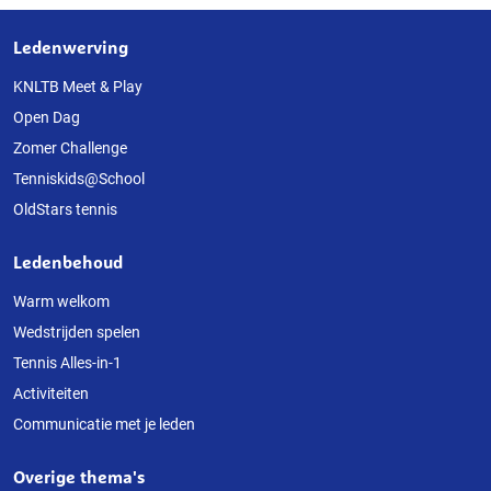
Ledenwerving
Over
deze
KNLTB Meet & Play
Open Dag
website
Zomer Challenge
Tenniskids@School
OldStars tennis
Ledenbehoud
Warm welkom
Wedstrijden spelen
Tennis Alles-in-1
Activiteiten
Communicatie met je leden
Overige thema's