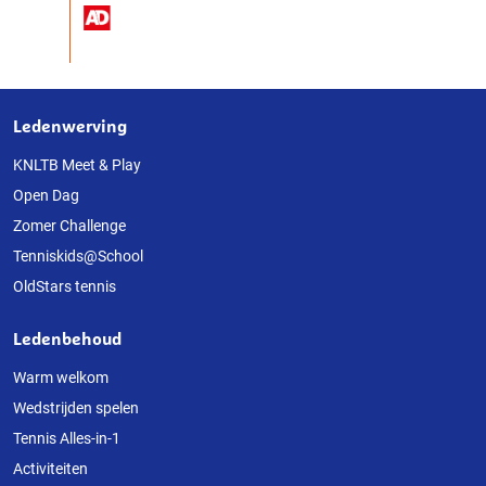
Ledenwerving
Over
deze
KNLTB Meet & Play
Open Dag
website
Zomer Challenge
Tenniskids@School
OldStars tennis
Ledenbehoud
Warm welkom
Wedstrijden spelen
Tennis Alles-in-1
Activiteiten