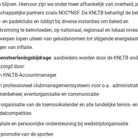
n blijven. Hiervoor zijn we onder meer afhankelijk van overheid, p
chappelijke partners zoals NOC*NSF. De KNLTB behartigt de be
- en padelclubs en lobbyt bij diverse instanties om beleid en
tvorming te beïnvloeden, op nationaal, regionaal en lokaal nivea
werpen lopen uiteen van geluidsnormen tot stijgende energielas
en van inflatie.
ienstverleningsbijdrage
: aanbieders worden door de KNLTB on
tzorgd door:
n KNLTB-Accountmanager
n professioneel clubmanagementsysteem voor o.a. administrati
nenbeheer, eventorganisatie en communicatie
 organisatie van de toernooikalender en alle landelijke tennis- en
delcompetities
gitale en persoonlijke ondersteuning bij wedstrijdorganisatie
 promotie van de sporten