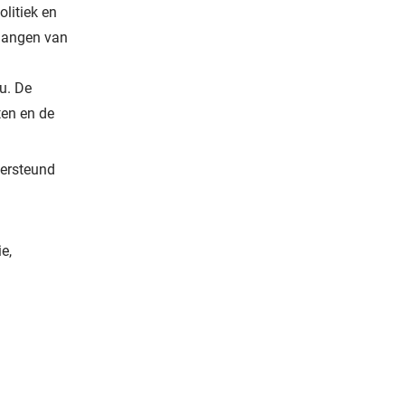
olitiek en
langen van
u. De
ten en de
dersteund
e,