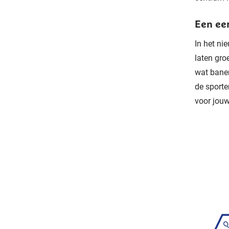
Een eer
In het ni
laten gro
wat banen
de sporte
voor jouw