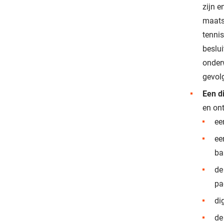
zijn e
maats
tennis
beslui
onder
gevolg
Een d
en on
ee
ee
ba
de
pa
di
de