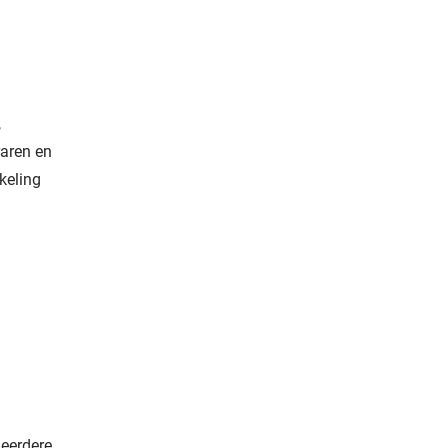
,
raren en
keling
meerdere