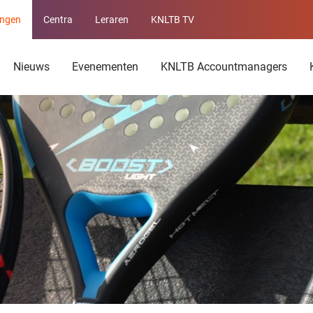
ingen
Centra
Leraren
KNLTB TV
Service
menu
Nieuws
Evenementen
KNLTB Accountmanagers