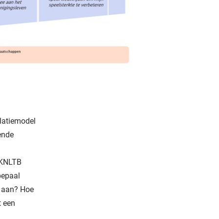
elatiemodel
ende
 KNLTB
bepaal
e aan? Hoe
t een