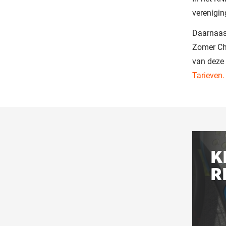
verenigin
Daarnaas
Zomer Cha
van deze 
Tarieven.
Gerel
aan
K
deze
R
pagi