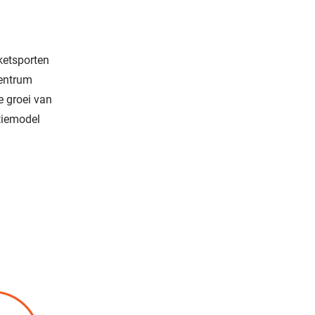
ketsporten
centrum
e groei van
tiemodel