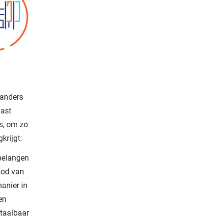
 anders
vast
es, om zo
krijgt:
 belangen
bod van
anier in
en
etaalbaar