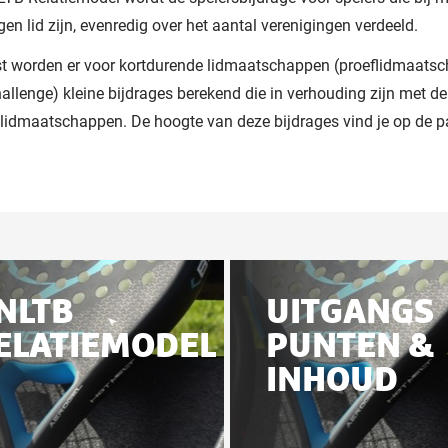
gen lid zijn, evenredig over het aantal verenigingen verdeeld.
t worden er voor kortdurende lidmaatschappen (proeflidmaats
llenge) kleine bijdrages berekend die in verhouding zijn met de
lidmaatschappen. De hoogte van deze bijdrages vind je op de 
ateerd
NLTB
UITGANGS
ELATIEMODEL
PUNTEN &
na
INHOUD