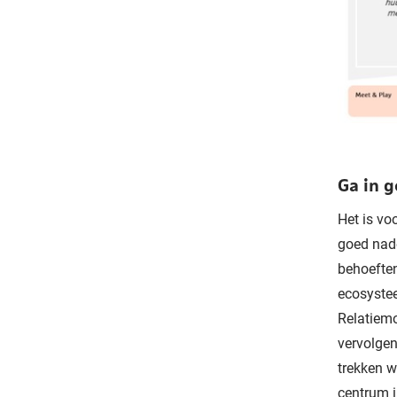
Ga in 
Het is vo
goed nade
behoeften
ecosystee
Relatiemo
vervolgen
trekken 
centrum i