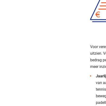
Voor vere
uitzien. 
bedrag pe
meer inzic
Jaarl
van a
tenni
beweg
padell