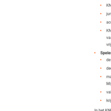
KN
ju
ac
KN
va
vr
Spele
de
de
ma
Mi
va
kr
In het KN