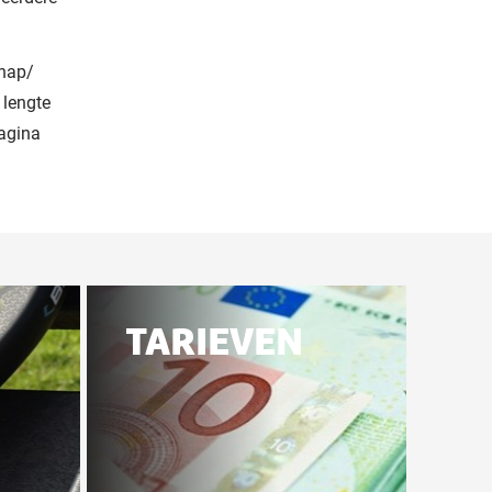
chap/
 lengte
pagina
TARIEVEN