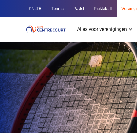
Overige
KNLTB
Tennis
Padel
Pickleball
Verenig
KNLTB
Hoofdmenu
websites
Alles voor verenigingen