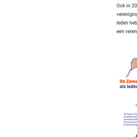
Ook in 20
verenigi
leden he
een veren