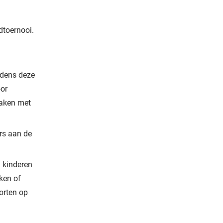
dtoernooi.
jdens deze
oor
maken met
rs aan de
 kinderen
ken of
orten op