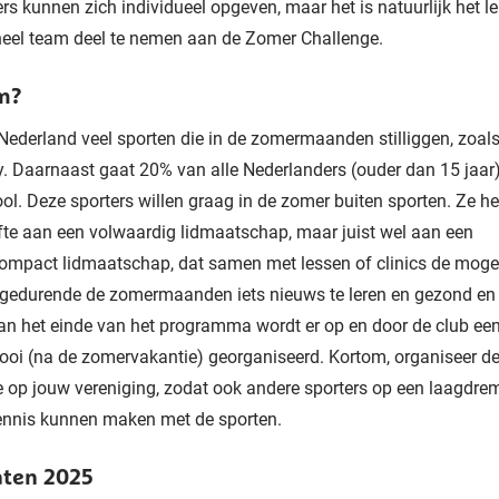
s kunnen zich individueel opgeven, maar het is natuurlijk het l
heel team deel te nemen aan de Zomer Challenge.
m?
n Nederland veel sporten die in de zomermaanden stilliggen, zoal
. Daarnaast gaat 20% van alle Nederlanders (ouder dan 15 jaar
ol. Deze sporters willen graag in de zomer buiten sporten. Ze h
te aan een volwaardig lidmaatschap, maar juist wel aan een
compact lidmaatschap, dat samen met lessen of clinics de mogel
gedurende de zomermaanden iets nieuws te leren en gezond en f
Aan het einde van het programma wordt er op en door de club ee
ooi (na de zomervakantie) georganiseerd. Kortom, organiseer d
 op jouw vereniging, zodat ook andere sporters op een laagdre
ennis kunnen maken met de sporten.
aten 2025