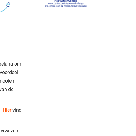
 belang om
 voordeel
rnooien
 van de
d.
Hier
vind
verwijzen