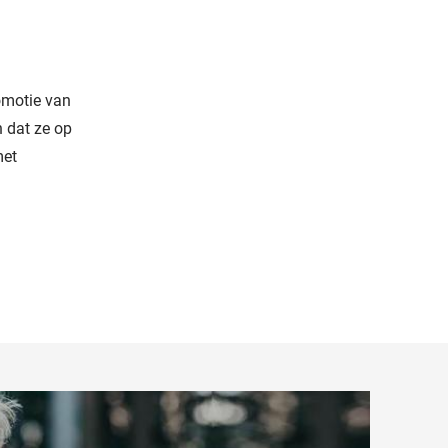
omotie van
n dat ze op
met