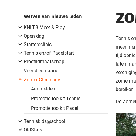
ZO
Werven van nieuwe leden
KNLTB Meet & Play
Open dag
Tennis en
Startersclinic
meer men
Tennis en/of Padelstart
tijd opni
Proeflidmaatschap
laten mak
Vriendjesmaand
verenigi
Zomer Challenge
zomermaa
Aanmelden
bereiken.
Promotie toolkit Tennis
De Zomer 
Promotie toolkit Padel
Tenniskids@school
OldStars