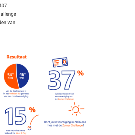
 407
allenge
den van