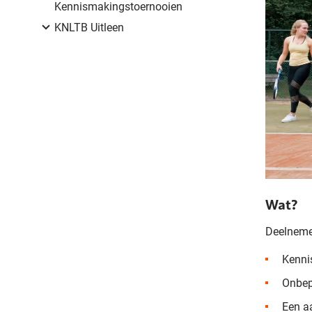
Kennismakingstoernooien
KNLTB Uitleen
Wat?
Deelneme
Kenni
Onbepe
Een aa