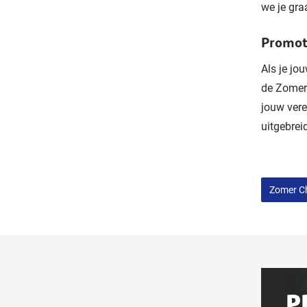
we je gra
Promot
Als je jo
de Zomer 
jouw ver
uitgebre
Zomer C
Gerel
aan
P