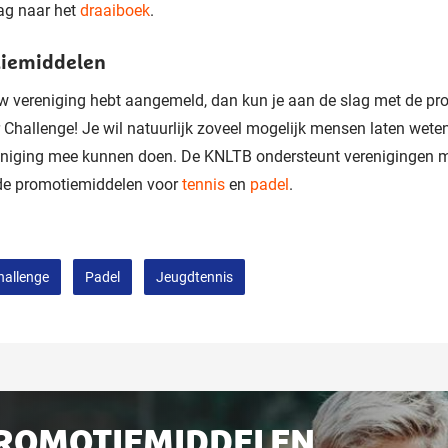
ag naar het
draaiboek
.
iemiddelen
uw vereniging hebt aangemeld, dan kun je aan de slag met de pr
Challenge! Je wil natuurlijk zoveel mogelijk mensen laten wete
eniging mee kunnen doen. De KNLTB ondersteunt verenigingen 
ide promotiemiddelen voor
tennis
en
padel
.
hallenge
Padel
Jeugdtennis
ateerd
ROMOTIEMIDDELEN