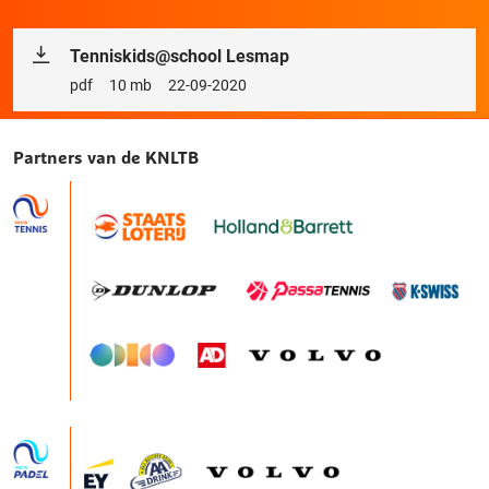
Tenniskids@school Lesmap
Bestandstype
pdf
Bestandsgrootte
10 mb
Releasedatum
22-09-2020
Partners van de KNLTB