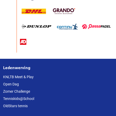
Ledenwerving
Over
deze
KNLTB Meet & Play
Open Dag
website
Zomer Challenge
Tenniskids@School
OldStars tennis