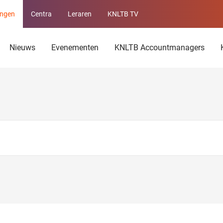
ingen
Centra
Leraren
KNLTB TV
Service
menu
Nieuws
Evenementen
KNLTB Accountmanagers