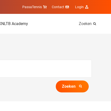
PassaTennis
Contact
Login
KNLTB Academy
Zoeken
Zoeken