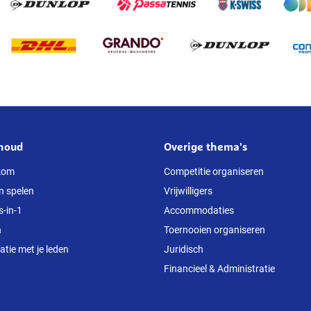
houd
Overige thema's
kom
Competitie organiseren
n spelen
Vrijwilligers
s-in-1
Accommodaties
n
Toernooien organiseren
ie met je leden
Juridisch
Financieel & Administratie