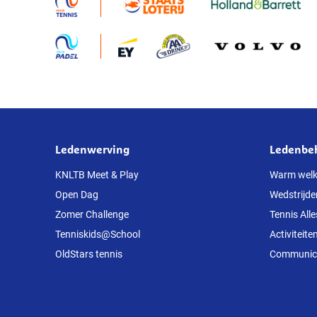
Ledenwerving
Ledenbe
Over
deze
KNLTB Meet & Play
Warm wel
Open Dag
Wedstrijde
website
Zomer Challenge
Tennis Alle
Tenniskids@School
Activiteite
OldStars tennis
Communicat