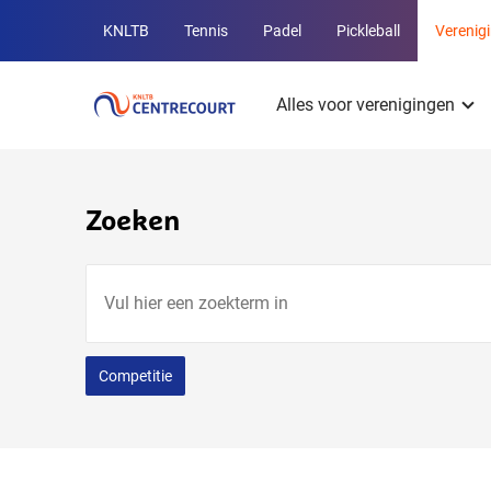
Overige
KNLTB
Tennis
Padel
Pickleball
Verenig
KNLTB
Hoofdmenu
websites
Alles voor verenigingen
Zoeken
Vul
hier
een
zoekterm
Competitie
in