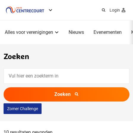
Login
Service
menu
Hoofdmenu
Alles voor verenigingen
Nieuws
Evenementen
Zoeken
Vul
hier
een
Zoeken
zoekterm
in
Zomer Challenge
10 resultaten gevonden