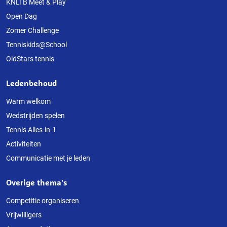
deze
KNLTB Meet & Play
Open Dag
website
Zomer Challenge
Tenniskids@School
OldStars tennis
Ledenbehoud
Warm welkom
Wedstrijden spelen
Tennis Alles-in-1
Activiteiten
Communicatie met je leden
Overige thema's
Competitie organiseren
Vrijwilligers