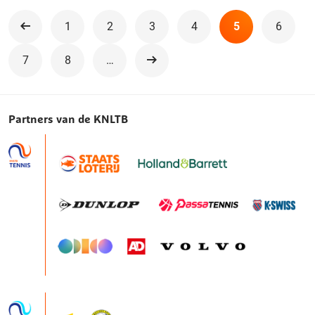
1
2
3
4
5
6
Vorige
7
8
…
Volgende
Partners van de KNLTB