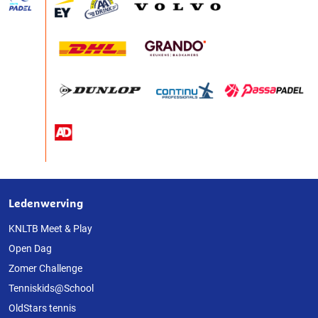
Ledenwerving
Over
deze
KNLTB Meet & Play
Open Dag
website
Zomer Challenge
Tenniskids@School
OldStars tennis