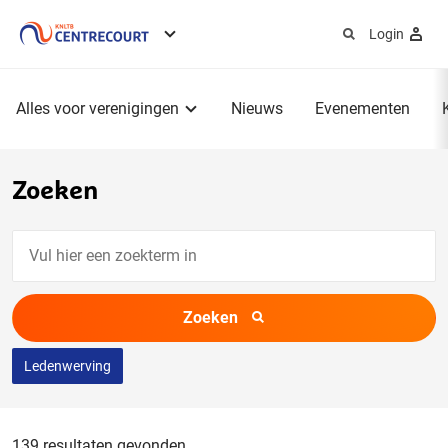
Login
Service
menu
Hoofdmenu
Alles voor verenigingen
Nieuws
Evenementen
Zoeken
Vul
hier
een
Zoeken
zoekterm
in
Ledenwerving
139 resultaten gevonden