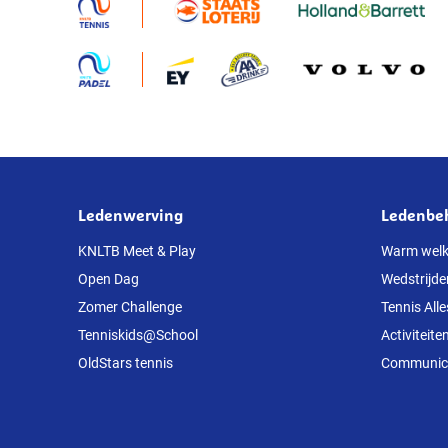
Ledenwerving
Ledenbe
Over
deze
KNLTB Meet & Play
Warm wel
Open Dag
Wedstrijde
website
Zomer Challenge
Tennis Alle
Tenniskids@School
Activiteite
OldStars tennis
Communicat