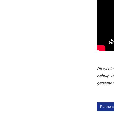
Dit webin
behulp va
gedeelte
Partners