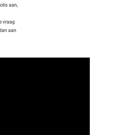
olis aan,
e vraag
 dan aan