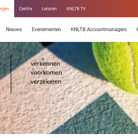
ingen
Centra
Leraren
KNLTB TV
Service
menu
Nieuws
Evenementen
KNLTB Accountmanagers