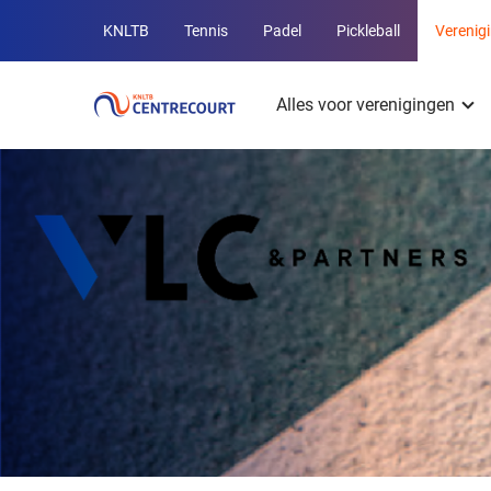
Overige
KNLTB
Tennis
Padel
Pickleball
Verenig
KNLTB
Hoofdmenu
websites
Alles voor verenigingen