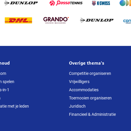
houd
Overige thema's
kom
Competitie organiseren
n spelen
Vrijwilligers
s-in-1
Accommodaties
n
Toernooien organiseren
ie met je leden
Juridisch
Financieel & Administratie