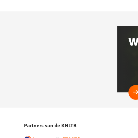
Gerel
aan
W
deze
pagi
Partners van de KNLTB