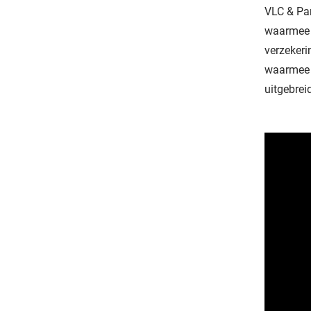
VLC & Par
waarmee 
verzekeri
waarmee 
uitgebrei