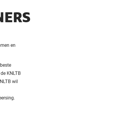
NERS
komen en
 beste
et de KNLTB
KNLTB wil
eersing.