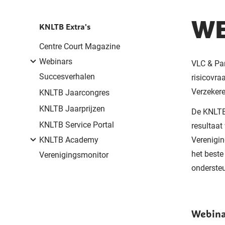
WE
KNLTB Extra's
Centre Court Magazine
Webinars
VLC & Par
Succesverhalen
risicovra
Verzekere
KNLTB Jaarcongres
KNLTB Jaarprijzen
De KNLTB 
KNLTB Service Portal
resultaat
KNLTB Academy
Verenigin
het beste
Verenigingsmonitor
ondersteu
Webin