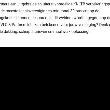
tners een uitgebreide en uiterst voordelige KNLTB verzekeringsp
de meeste tennisverenigingen minimaal 30 procent op de
ngskosten kunnen besparen. In dit webinar wordt ingegaan op d
VLC & Partners iets kan betekenen voor jouw vereniging? Denk
de dekking, scherpe tarieven en maatwerk-oplossingen.