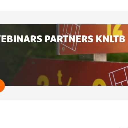
ateerd
EBINARS PARTNERS KNLTB
na
Webinars
partners
KNLTB