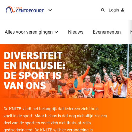
Login
Service
menu
Hoofdmenu
Alles voor verenigingen
Nieuws
Evenementen
DIVERSITEIT
EN INCLUSIE:
DE SPORT IS
VAN ONS
De KNLTB vindt het belangrijk dat iedereen zich thuis
voelt in de sport. Maar helaas is dat nog niet altijd zo: een
deel van de sporters voelt zich niet thuis, of zelfs
gediscrimineerd. De KNLTB wil hier verandering in