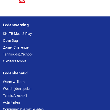
Ledenwerving
Over
deze
KNLTB Meet & Play
Open Dag
website
Zomer Challenge
Tenniskids@School
OldStars tennis
Ledenbehoud
Warm welkom
Wedstrijden spelen
Tennis Alles-in-1
Activiteiten
Communicatie met je leden