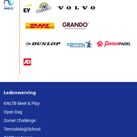
Ledenwerving
Over
deze
KNLTB Meet & Play
Open Dag
website
Zomer Challenge
Tenniskids@School