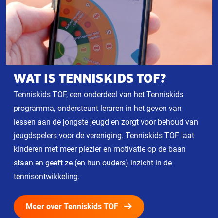
WAT IS TENNISKIDS TOF?
Tenniskids TOF, een onderdeel van het Tenniskids
programma, ondersteunt leraren in het geven van
lessen aan de jongste jeugd en zorgt voor behoud van
jeugdspelers voor de vereniging. Tenniskids TOF laat
kinderen met meer plezier en motivatie op de baan
staan en geeft ze (en hun ouders) inzicht in de
tennisontwikkeling.
Meer over Tenniskids TOF