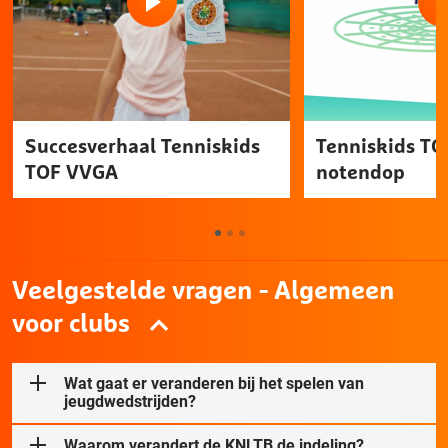
Succesverhaal Tenniskids
Tenniskids TO
TOF VVGA
notendop
Veelgestelde vragen - Algemeen
voor clubs
Wat gaat er veranderen bij het spelen van
jeugdwedstrijden?
Waarom verandert de KNLTB de indeling?