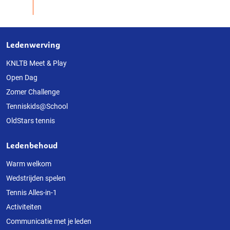
Ledenwerving
Over
deze
KNLTB Meet & Play
Open Dag
website
Zomer Challenge
Tenniskids@School
OldStars tennis
Ledenbehoud
Warm welkom
Wedstrijden spelen
Tennis Alles-in-1
Activiteiten
Communicatie met je leden