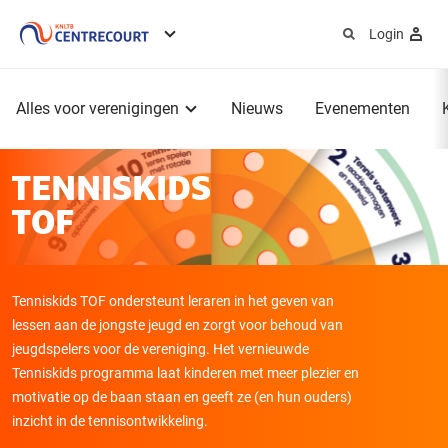
Login
Service
menu
Hoofdmenu
Alles voor verenigingen
Nieuws
Evenementen
TENNISKIDS
TOF
Tenniskids TOF ondersteunt leraren in het geven van
lessen aan de jongste jeugd en zorgt voor behoud van
jeugdspelers voor de vereniging. Het vernieuwde
Tenniskids programma laat kinderen met meer plezier en
motivatie op de baan staan en geeft ze (en hun ouders)
inzicht in de tennisontwikkeling.