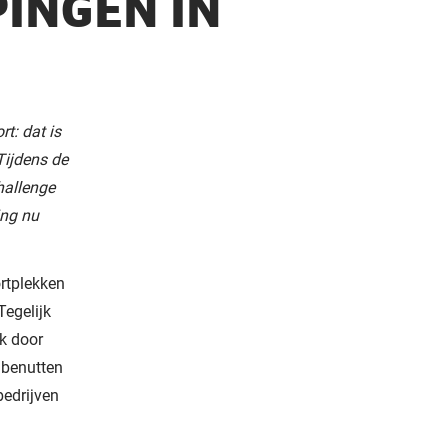
INGEN IN
t: dat is
Tijdens de
hallenge
ing nu
rtplekken
Tegelijk
k door
 benutten
edrijven