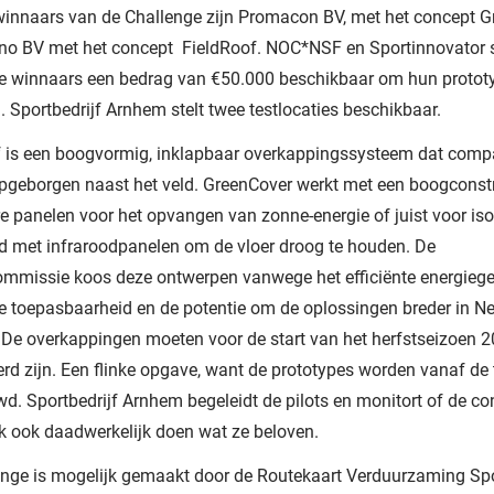
winnaars van de Challenge zijn Promacon BV, met het concept 
no BV met het concept FieldRoof. NOC*NSF en Sportinnovator s
de winnaars een bedrag van €50.000 beschikbaar om hun prototy
n. Sportbedrijf Arnhem stelt twee testlocaties beschikbaar.
f is een boogvormig, inklapbaar overkappingssysteem dat comp
pgeborgen naast het veld. GreenCover werkt met een boogconst
e panelen voor het opvangen van zonne-energie of juist voor isol
d met infraroodpanelen om de vloer droog te houden. De
ommissie koos deze ontwerpen vanwege het efficiënte energiege
e toepasbaarheid en de potentie om de oplossingen breder in Ne
. De overkappingen moeten voor de start van het herfstseizoen 
erd zijn. Een flinke opgave, want de prototypes worden vanaf de 
. Sportbedrijf Arnhem begeleidt de pilots en monitort of de co
jk ook daadwerkelijk doen wat ze beloven.
nge is mogelijk gemaakt door de Routekaart Verduurzaming Spor