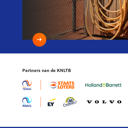
Lees
meer
Droogte
en
Partners van de KNLTB
een
mogelijk
onttrekkingsverbod