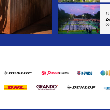
13 
Zo
co