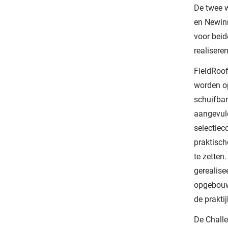
De twee 
en Newin
voor bei
realisere
FieldRoo
worden o
schuifbar
aangevul
selectiec
praktisch
te zetten
gerealise
opgebouwd
de prakti
De Challe