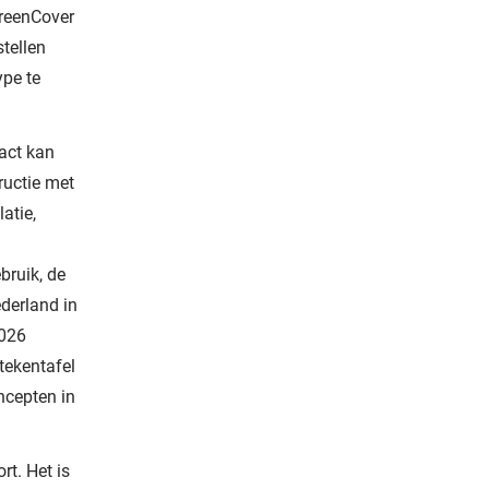
GreenCover
tellen
pe te
act kan
ructie met
atie,
bruik, de
derland in
2026
tekentafel
ncepten in
t. Het is