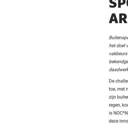
SP
A
Buitenspo
het doel 
vakbeurs
bekendgem
daadwerk
De challe
toe, met 
zijn buit
regen, ko
is NOC*N
deze inno