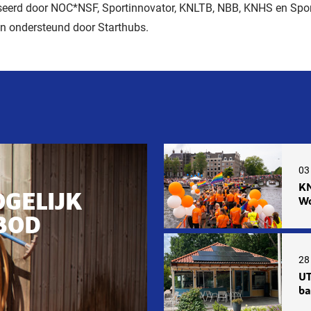
seerd door NOC*NSF, Sportinnovator, KNLTB, NBB, KNHS en Spor
n ondersteund door Starthubs.
03
KN
OGELIJK
Wo
BOD
28 
UT
ba