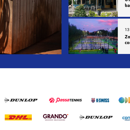
ba
13 
Zo
co