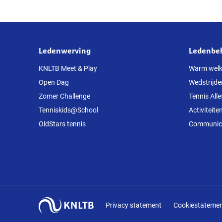
Ledenwerving
Ledenbe
Over
deze
KNLTB Meet & Play
Warm wel
Open Dag
Wedstrijde
website
Zomer Challenge
Tennis Alle
Tenniskids@School
Activiteite
OldStars tennis
Communicat
Privacy statement
Cookiestateme