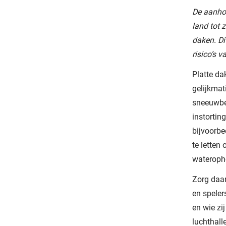
De aanhou
land tot 
daken. Di
risico’s 
Platte da
gelijkmat
sneeuwbel
instortin
bijvoorbe
te letten
wateropho
Zorg daar
en speler
en wie zi
luchthall