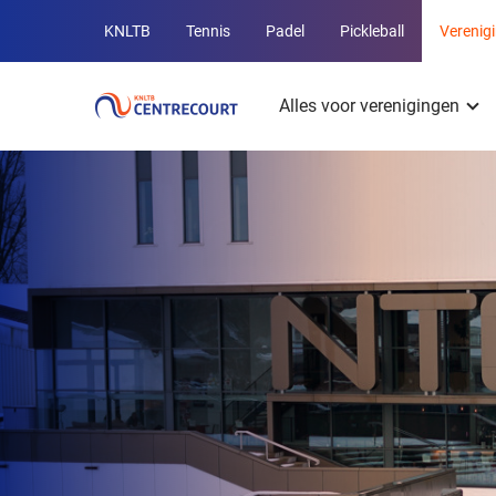
Overige
KNLTB
Tennis
Padel
Pickleball
Verenig
KNLTB
Hoofdmenu
websites
Alles voor verenigingen