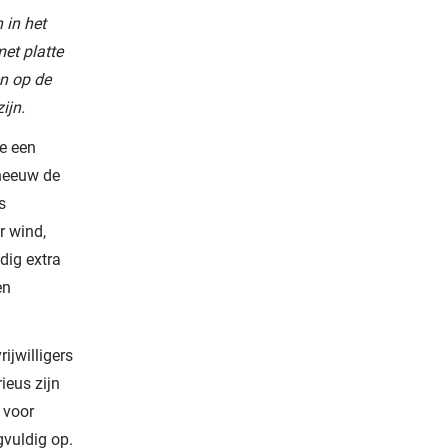
 in het
et platte
en op de
ijn.
pe een
sneeuw de
s
r wind,
dig extra
en
ijwilligers
ieus zijn
k voor
gvuldig op.