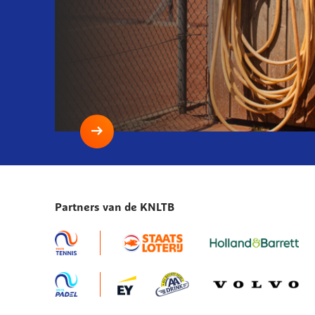
Lees
meer
Droogte
en
Partners van de KNLTB
een
mogelijk
onttrekkingsverbod