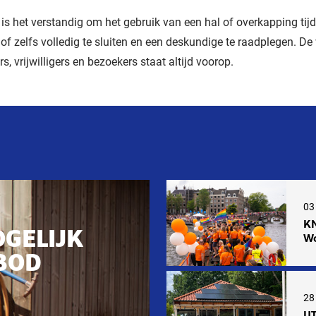
l is het verstandig om het gebruik van een hal of overkapping tijde
of zelfs volledig te sluiten en een deskundige te raadplegen. De 
s, vrijwilligers en bezoekers staat altijd voorop.
03
KN
OGELIJK
Wo
BOD
28 
UT