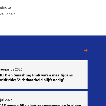
lijk te
veiligheid
 augustus 2026
LTB en Smashing Pink varen mee tijdens
rldPride: ‘Zichtbaarheid blijft nodig’
juli 2026
V Kromme Rijn slaat zonnestroom op in eigen