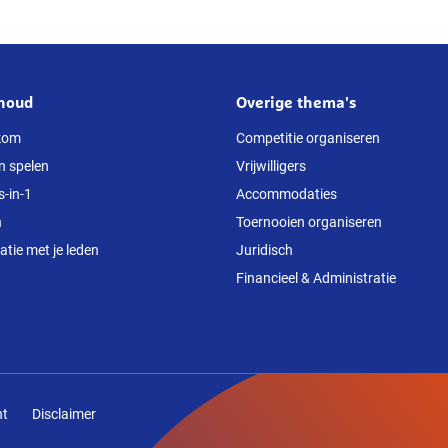
houd
Overige thema's
kom
Competitie organiseren
n spelen
Vrijwilligers
s-in-1
Accommodaties
n
Toernooien organiseren
ie met je leden
Juridisch
Financieel & Administratie
nt
Disclaimer