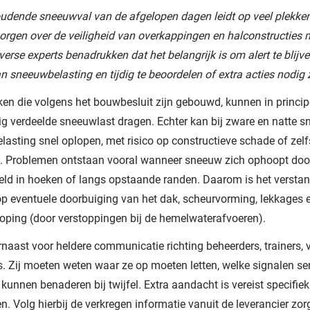
dende sneeuwval van de afgelopen dagen leidt op veel plekken
zorgen over de veiligheid van overkappingen en halconstructies m
verse experts benadrukken dat het belangrijk is om alert te blijv
van sneeuwbelasting en tijdig te beoordelen of extra acties nodig z
ken die volgens het bouwbesluit zijn gebouwd, kunnen in princi
ig verdeelde sneeuwlast dragen. Echter kan bij zware en natte 
asting snel oplopen, met risico op constructieve schade of zelf
g. Problemen ontstaan vooral wanneer sneeuw zich ophoopt doo
eld in hoeken of langs opstaande randen. Daarom is het verstan
 op eventuele doorbuiging van het dak, scheurvorming, lekkages 
ping (door verstoppingen bij de hemelwaterafvoeren).
naast voor heldere communicatie richting beheerders, trainers, vr
s. Zij moeten weten waar ze op moeten letten, welke signalen ser
j kunnen benaderen bij twijfel. Extra aandacht is vereist specifie
en. Volg hierbij de verkregen informatie vanuit de leverancier zor