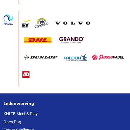
Ledenwerving
Over
deze
KNLTB Meet & Play
Open Dag
website
Zomer Challenge