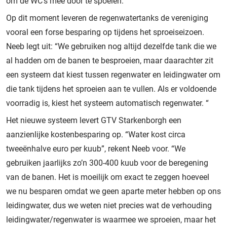
om de WC’s mee door te spoelen.”
Op dit moment leveren de regenwatertanks de vereniging
vooral een forse besparing op tijdens het sproeiseizoen.
Neeb legt uit: “We gebruiken nog altijd dezelfde tank die we
al hadden om de banen te besproeien, maar daarachter zit
een systeem dat kiest tussen regenwater en leidingwater om
die tank tijdens het sproeien aan te vullen. Als er voldoende
voorradig is, kiest het systeem automatisch regenwater. “
Het nieuwe systeem levert GTV Starkenborgh een
aanzienlijke kostenbesparing op. “Water kost circa
tweeënhalve euro per kuub”, rekent Neeb voor. “We
gebruiken jaarlijks zo’n 300-400 kuub voor de beregening
van de banen. Het is moeilijk om exact te zeggen hoeveel
we nu besparen omdat we geen aparte meter hebben op ons
leidingwater, dus we weten niet precies wat de verhouding
leidingwater/regenwater is waarmee we sproeien, maar het