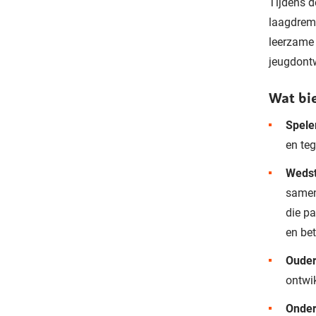
Tijdens d
laagdremp
leerzame 
jeugdont
Wat bi
Spele
en teg
Wedst
samen
die pa
en be
Ouder
ontwi
Onder