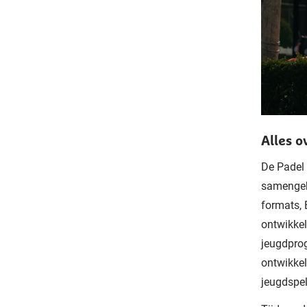
Alles o
De Padel 
samengebr
formats, 
ontwikke
jeugdprog
ontwikkel
jeugdspe