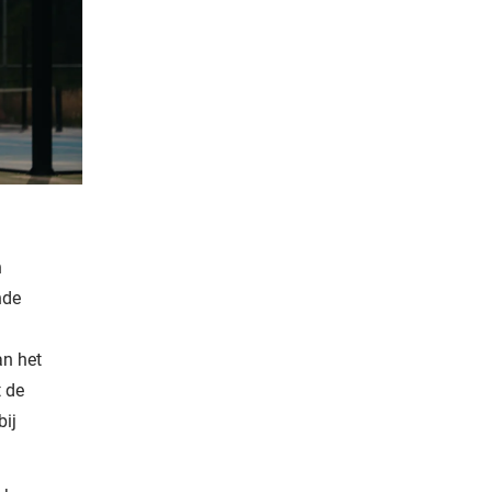
n
nde
an het
 de
bij