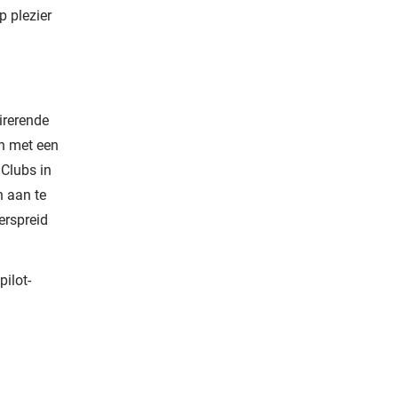
p plezier
irerende
n met een
 Clubs in
 aan te
erspreid
ilot-