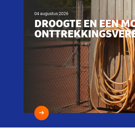
04 augustus 2026
DROOGTE EN EEN M
ONTTREKKINGSVER
Lees
meer
Droogte