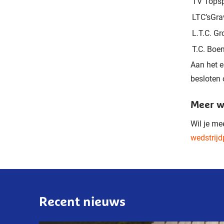
TV Tops
LTC’sGr
L.T.C. G
T.C. Boe
Aan het e
besloten 
Meer 
Wil je me
wedstrijd
Recent nieuws