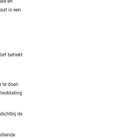
uke en
aat is een
ief betrekt
p te doen
ntwikkeling
dichtbij de
hillende