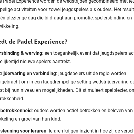
e Padel Experience worden de wedstrijden gecombineerd met le
elige activiteiten voor zowel jeugdspelers als ouders. Het result
én plezierige dag die bijdraagt aan promotie, spelersbinding en
wikkeling.
edt de Padel Experience?
rsbinding & werving
: een toegankelijk event dat jeugdspelers act
elijkertijd nieuwe spelers aantrekt.
rijdervaring en verbinding
: jeugdspelers uit de regio worden
gebracht om in een laagdrempelige setting wedstrijdervaring o
st bij hun niveau en mogelijkheden. Dit stimuleert spelplezier, o
trokkenheid.
betrokkenheid
: ouders worden actief betrokken en beleven van 
kkeling en groei van hun kind.
steuning voor leraren
: leraren krijgen inzicht in hoe zij de versc