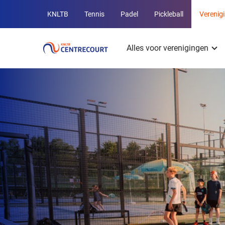
Overige
KNLTB
Tennis
Padel
Pickleball
Verenig
KNLTB
Hoofdmenu
websites
Alles voor verenigingen