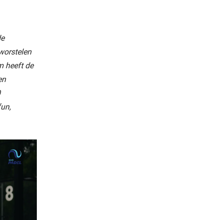
de
worstelen
 heeft de
en
0
fun,