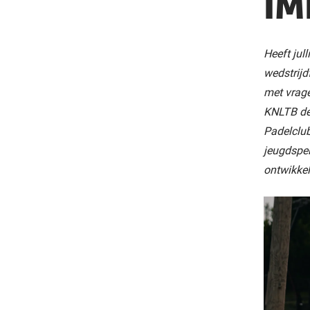
IM
Heeft jul
wedstrijd
met vrage
KNLTB de 
Padelclub
jeugdspel
ontwikkel