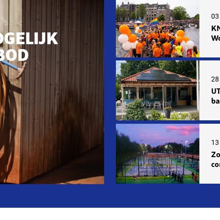
03
KN
OGELIJK
Wo
BOD
28 
UT
ba
13 
Zo
co