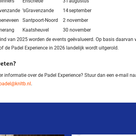
pinners
Enschede
31 augustus
avenzande
’sGravenzande
14 september
roeneveen
Santpoort-Noord
2 november
merang
Kaatsheuvel
30 november
ind van 2025 worden de events geëvalueerd. Op basis daarvan 
of de Padel Experience in 2026 landelijk wordt uitgerold.
weten?
er informatie over de Padel Experience? Stuur dan een e-mail na
padel@knltb.nl
.