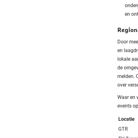
onderd
en on
Region
Door mee 
en laagd
lokale aa
de omgev
melden. O
over vers
Waar en w
events op
Locatie
GTR