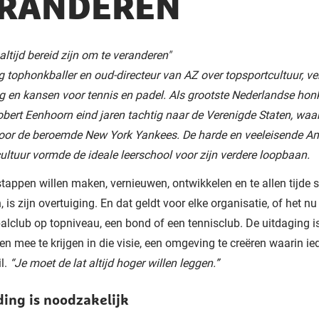
RANDEREN
altijd bereid zijn om te veranderen"
 tophonkballer en oud-directeur van AZ over topsportcultuur, ve
g en kansen voor tennis en padel. Al
s grootste Nederlandse hon
obert Eenhoorn eind jaren tachtig naar de Verenigde Staten, waar
door de beroemde New York Yankees. De harde en veeleisende A
ultuur vormde de ideale leerschool voor zijn verdere loopbaan.
tappen willen maken, vernieuwen, ontwikkelen en te allen tijde s
, is zijn overtuiging. En dat geldt voor elke organisatie, of het n
alclub op topniveau, een bond of een tennisclub. De uitdaging i
 mee te krijgen in die visie, een omgeving te creëren waarin ie
il.
“Je moet de lat altijd hoger willen leggen.”
ing is noodzakelijk