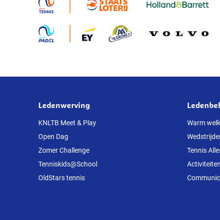
onttrekkingsverbod
Ledenwerving
Ledenbe
Over
deze
KNLTB Meet & Play
Warm wel
Open Dag
Wedstrijde
website
Zomer Challenge
Tennis Alle
Tenniskids@School
Activiteite
OldStars tennis
Communicat