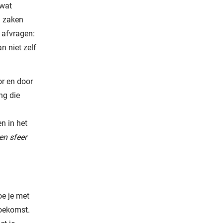
 wat
g zaken
l afvragen:
n niet zelf
or en door
ng die
en in het
en sfeer
oe je met
toekomst.