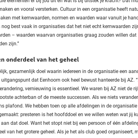
ie elementen er bij jou uit en wat is bij uitstek je kracht? Dat mo
aken en vooral versterken. Cultuur in een organisatie heeft natu
maken met kernwaarden, normen en waarden waar vanuit je handel
 nog best vaak in organisaties dat het niet echt kernwaarden zij
rden – waarden waarvan organisaties graag zouden willen dat 
en zijn.”
en onderdeel van het geheel
lijk, gezamenlijk doel waarin iedereen in de organisatie een aand
n uitgangspunt dat Eenhoorn ook heel bewust hanteerde bij AZ. 
erandering, vernieuwing is essentieel. We waren bij AZ niet de rij
ootste achterban of de meeste successen. Als we niets verander
ns plafond. We hebben toen op alle afdelingen in de organisatie
 gemaakt: presteren is het hoofddoel en we willen weten wat jij k
 aan dat doel. Want het stopt niet bij een persoon of één afdelin
eel van het grotere geheel. Als je het als club goed organiseert,