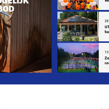
OGELIJK
Wo
BOD
28 
UT
ba
13 
Zo
co