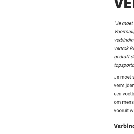
VE
"Je moet 
Voormalig
verbindin
vertrok R
gedraft 
topsportc
Je moet s
vermijden
een voetb
om mensen
vooruit w
Verbind