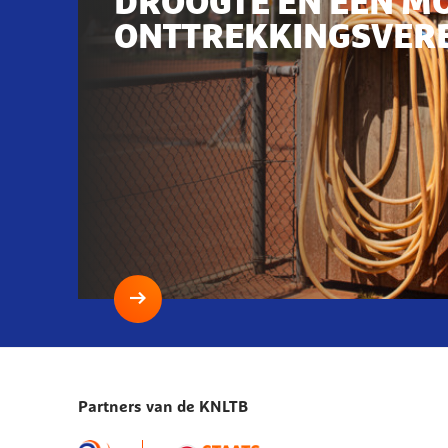
DROOGTE EN EEN M
ONTTREKKINGSVER
Lees
meer
Droogte
en
Partners van de KNLTB
een
mogelijk