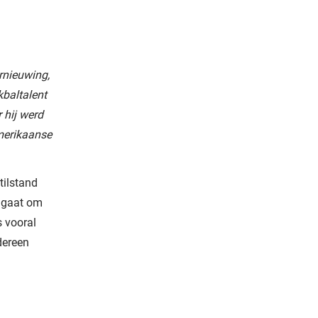
rnieuwing,
kbaltalent
 hij werd
merikaanse
tilstand
u gaat om
s vooral
dereen