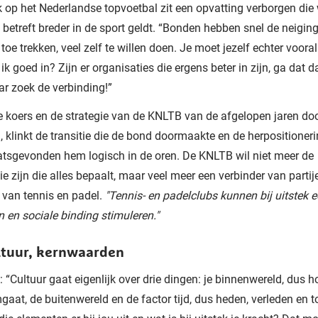
ijk op het Nederlandse topvoetbal zit een opvatting verborgen die
betreft breder in de sport geldt. “Bonden hebben snel de neigin
 toe trekken, veel zelf te willen doen. Je moet jezelf echter voora
k goed in? Zijn er organisaties die ergens beter in zijn, ga dat da
r zoek de verbinding!”
 koers en de strategie van de KNLTB van de afgelopen jaren do
, klinkt de transitie die de bond doormaakte en de herpositioneri
atsgevonden hem logisch in de oren. De KNLTB wil niet meer de
ie zijn die alles bepaalt, maar veel meer een verbinder van partij
 van tennis en padel.
"Tennis- en padelclubs kunnen bij uitstek e
n en sociale binding stimuleren."
ltuur, kernwaarden
 “Cultuur gaat eigenlijk over drie dingen: je binnenwereld, dus h
gaat, de buitenwereld en de factor tijd, dus heden, verleden en 