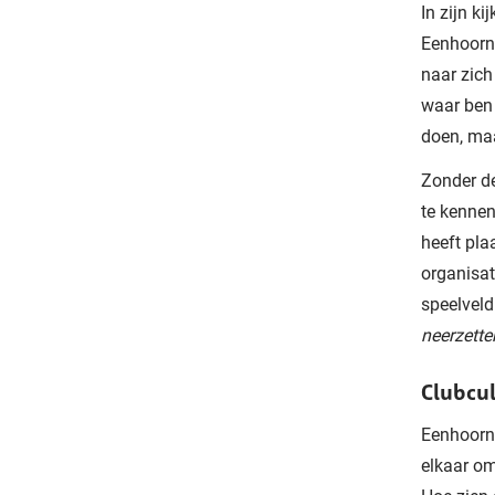
In zijn k
Eenhoorn 
naar zich
waar ben i
doen, maa
Zonder de
te kennen
heeft pla
organisat
speelveld
neerzette
Clubcu
Eenhoorn:
elkaar om