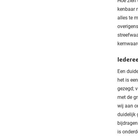
Hoe zien d
kenbaar m
alles te 
overigens
streefwaa
kernwaard
Iedere
Een duide
het is ee
gezegd; v
met de gr
wij aan o
duidelijk
bijdragen
is onderd