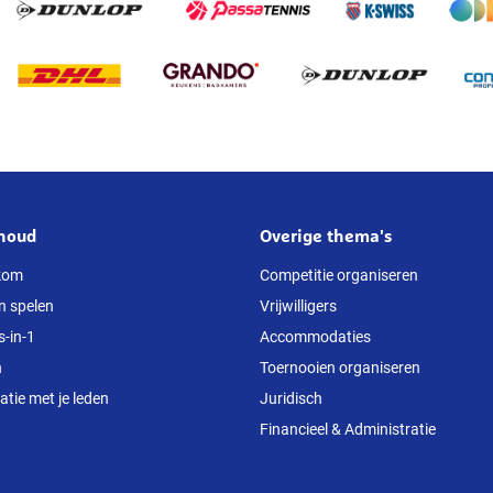
houd
Overige thema's
kom
Competitie organiseren
n spelen
Vrijwilligers
s-in-1
Accommodaties
n
Toernooien organiseren
ie met je leden
Juridisch
Financieel & Administratie