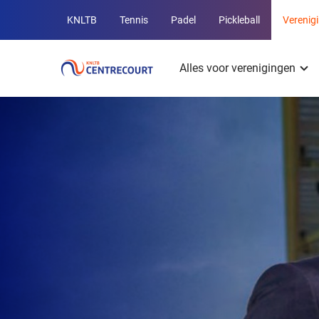
Overige
KNLTB
Tennis
Padel
Pickleball
Verenig
KNLTB
Hoofdmenu
websites
Alles voor verenigingen