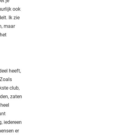
et je
urlijk ook
t. Ik zie
n, maar
het
eel heeft,
“Zoals
kste club,
den, zaten
 heel
unt
g, iedereen
 mensen er