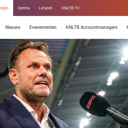
ingen
Centra
Leraren
KNLTB TV
Service
menu
Nieuws
Evenementen
KNLTB Accountmanagers