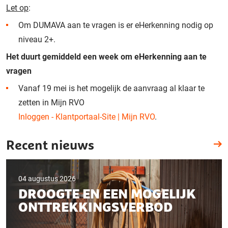
Let op
:
Om DUMAVA aan te vragen is er eHerkenning nodig op
niveau 2+.
Het duurt gemiddeld een week om eHerkenning aan te
vragen
Vanaf 19 mei is het mogelijk de aanvraag al klaar te
zetten in Mijn RVO
Inloggen - Klantportaal-Site | Mijn RVO
.
Recent nieuws
04 augustus 2026
DROOGTE EN EEN MOGELIJK
ONTTREKKINGSVERBOD