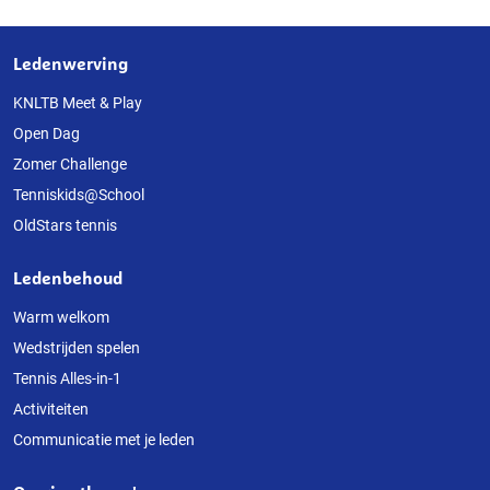
Ledenwerving
Over
deze
KNLTB Meet & Play
Open Dag
website
Zomer Challenge
Tenniskids@School
OldStars tennis
Ledenbehoud
Warm welkom
Wedstrijden spelen
Tennis Alles-in-1
Activiteiten
Communicatie met je leden