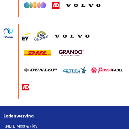
Ledenwerving
Over
deze
KNLTB Meet & Play