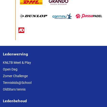
Ledenwerving
Over
deze
KNLTB Meet & Play
Open Dag
website
Zomer Challenge
Tenniskids@School
OldStars tennis
Ledenbehoud