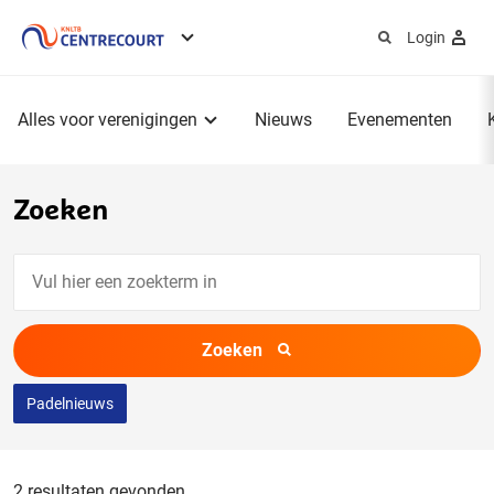
Login
Service
menu
Hoofdmenu
Alles voor verenigingen
Nieuws
Evenementen
Zoeken
Vul
hier
een
Zoeken
zoekterm
in
Padelnieuws
2 resultaten gevonden