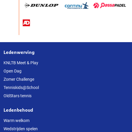
Ledenwerving
Over
deze
KNLTB Meet & Play
Open Dag
website
Zomer Challenge
Tenniskids@School
OldStars tennis
Ledenbehoud
Warm welkom
Wedstrijden spelen