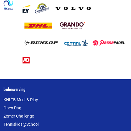
Over
Ledenwerving
deze
KNLTB Meet & Play
website
Open Dag
Zomer Challenge
Tenniskids@School