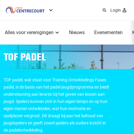
Login
Service
menu
Hoofdmenu
Alles voor verenigingen
Nieuws
Evenementen
TOF PADEL
TOF padel, wat staat voor Training Ontwikkelings Fases
padel, is de basis van het padel jeugdprogramma en biedt
ondersteuning aan leraren bij het geven van lessen aan
jeugd.
Spelers kunnen zich in hun eigen tempo en op hun
eigen manier ontwikkelen, wat hun motivatie en
spelplezier vergroot. Dit draagt bij aan het behoud van
jeugdspelers en geeft zowel spelers als ouders inzicht in
de padelontwikkeling.