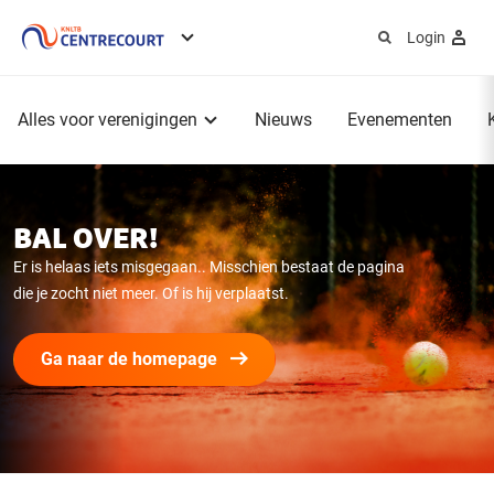
Login
Service
menu
Hoofdmenu
Alles voor verenigingen
Nieuws
Evenementen
BAL OVER!
Er is helaas iets misgegaan.. Misschien bestaat de pagina
die je zocht niet meer. Of is hij verplaatst.
Ga naar de homepage