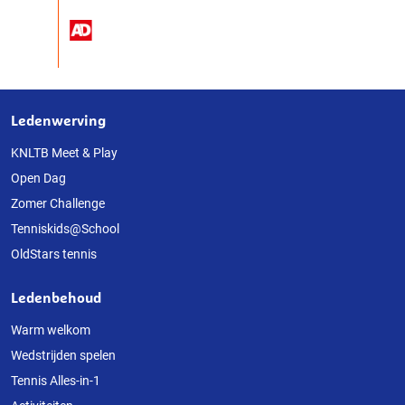
Ledenwerving
Over
deze
KNLTB Meet & Play
Open Dag
website
Zomer Challenge
Tenniskids@School
OldStars tennis
Ledenbehoud
Warm welkom
Wedstrijden spelen
Tennis Alles-in-1