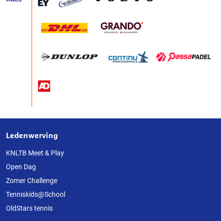
Ledenwerving
Over
deze
KNLTB Meet & Play
Open Dag
website
Zomer Challenge
Tenniskids@School
OldStars tennis