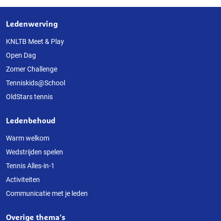
Ledenwerving
Over
deze
KNLTB Meet & Play
Open Dag
website
Zomer Challenge
Tenniskids@School
OldStars tennis
Ledenbehoud
Warm welkom
Wedstrijden spelen
Tennis Alles-in-1
Activiteiten
Communicatie met je leden
Overige thema's