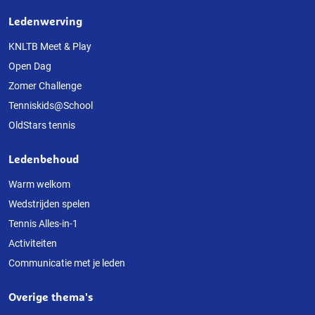
Ledenwerving
Over
deze
KNLTB Meet & Play
Open Dag
website
Zomer Challenge
Tenniskids@School
OldStars tennis
Ledenbehoud
Warm welkom
Wedstrijden spelen
Tennis Alles-in-1
Activiteiten
Communicatie met je leden
Overige thema's