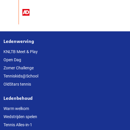
Ledenwerving
Over
deze
KNLTB Meet & Play
Open Dag
website
Zomer Challenge
Tenniskids@School
OldStars tennis
Ledenbehoud
Warm welkom
Wedstrijden spelen
Tennis Alles-in-1