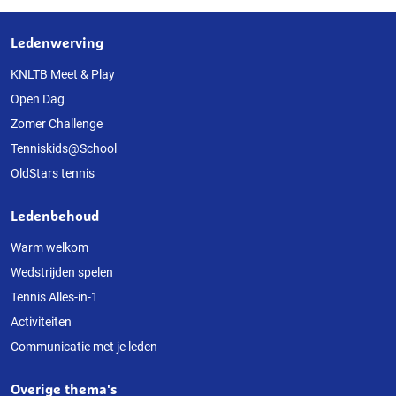
Ledenwerving
Over
deze
KNLTB Meet & Play
Open Dag
website
Zomer Challenge
Tenniskids@School
OldStars tennis
Ledenbehoud
Warm welkom
Wedstrijden spelen
Tennis Alles-in-1
Activiteiten
Communicatie met je leden
Overige thema's