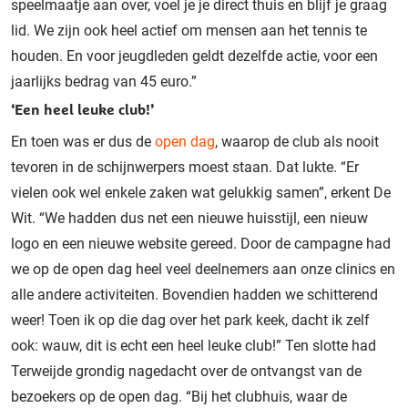
speelmaatje aan over, voel je je direct thuis en blijf je graag
lid. We zijn ook heel actief om mensen aan het tennis te
houden. En voor jeugdleden geldt dezelfde actie, voor een
jaarlijks bedrag van 45 euro.”
‘Een heel leuke club!’
En toen was er dus de
open dag
, waarop de club als nooit
tevoren in de schijnwerpers moest staan. Dat lukte. “Er
vielen ook wel enkele zaken wat gelukkig samen”, erkent De
Wit. “We hadden dus net een nieuwe huisstijl, een nieuw
logo en een nieuwe website gereed. Door de campagne had
we op de open dag heel veel deelnemers aan onze clinics en
alle andere activiteiten. Bovendien hadden we schitterend
weer! Toen ik op die dag over het park keek, dacht ik zelf
ook: wauw, dit is echt een heel leuke club!” Ten slotte had
Terweijde grondig nagedacht over de ontvangst van de
bezoekers op de open dag. “Bij het clubhuis, waar de