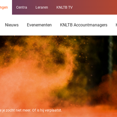
ingen
Centra
Leraren
KNLTB TV
Service
menu
Nieuws
Evenementen
KNLTB Accountmanagers
je zocht niet meer. Of is hij verplaatst.