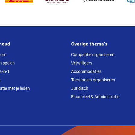
houd
Overige thema's
kom
Competitie organiseren
n spelen
Vrijwilligers
s-in-1
Accommodaties
n
Toernooien organiseren
ie met je leden
Juridisch
Financieel & Administratie