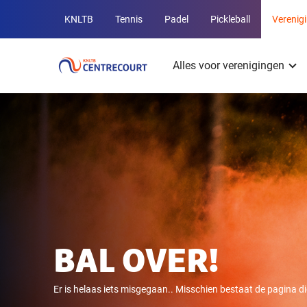
Overige
KNLTB
Tennis
Padel
Pickleball
Verenig
KNLTB
Hoofdmenu
websites
Alles voor verenigingen
BAL OVER!
Er is helaas iets misgegaan.. Misschien bestaat de pagina die 