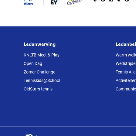
Ledenwerving
Ledenbe
Over
deze
KNLTB Meet & Play
Warm wel
Open Dag
Wedstrijde
website
Zomer Challenge
Tennis Alle
Tenniskids@School
Activiteite
OldStars tennis
Communicat