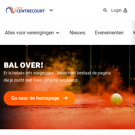
Login
Service
menu
Hoofdmenu
Alles voor verenigingen
Nieuws
Evenementen
BAL OVER!
Er is helaas iets misgegaan.. Misschien bestaat de pagina
die je zocht niet meer. Of is hij verplaatst.
Ga naar de homepage