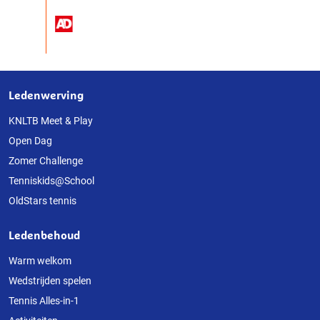
Ledenwerving
Over
deze
KNLTB Meet & Play
Open Dag
website
Zomer Challenge
Tenniskids@School
OldStars tennis
Ledenbehoud
Warm welkom
Wedstrijden spelen
Tennis Alles-in-1