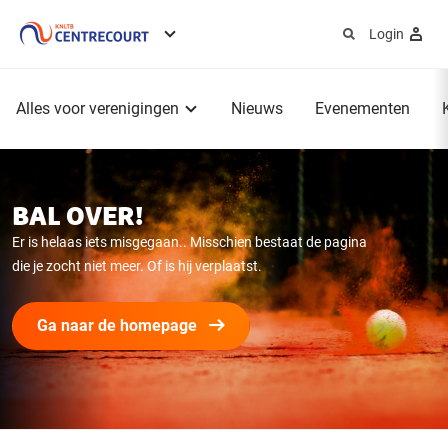
Login
Service
menu
Hoofdmenu
Alles voor verenigingen
Nieuws
Evenementen
BAL OVER!
Er is helaas iets misgegaan.. Misschien bestaat de pagina
die je zocht niet meer. Of is hij verplaatst.
Ga naar de homepage