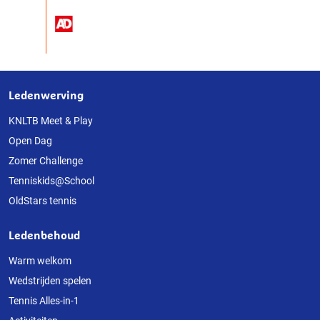
Ledenwerving
Over
deze
KNLTB Meet & Play
Open Dag
website
Zomer Challenge
Tenniskids@School
OldStars tennis
Ledenbehoud
Warm welkom
Wedstrijden spelen
Tennis Alles-in-1