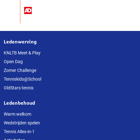
Ledenwerving
Over
deze
KNLTB Meet & Play
Open Dag
website
Zomer Challenge
Tenniskids@School
OldStars tennis
Ledenbehoud
Warm welkom
Wedstrijden spelen
Tennis Alles-in-1