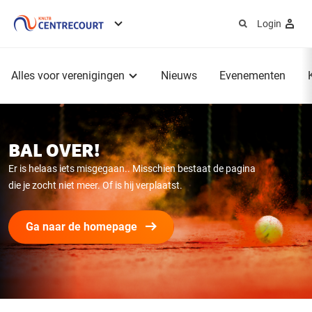
Login
Service
menu
Hoofdmenu
Alles voor verenigingen
Nieuws
Evenementen
BAL OVER!
Er is helaas iets misgegaan.. Misschien bestaat de pagina
die je zocht niet meer. Of is hij verplaatst.
Ga naar de homepage