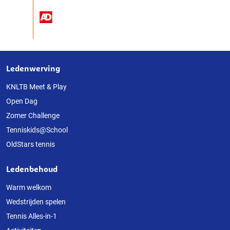
Ledenwerving
Over
deze
KNLTB Meet & Play
Open Dag
website
Zomer Challenge
Tenniskids@School
OldStars tennis
Ledenbehoud
Warm welkom
Wedstrijden spelen
Tennis Alles-in-1