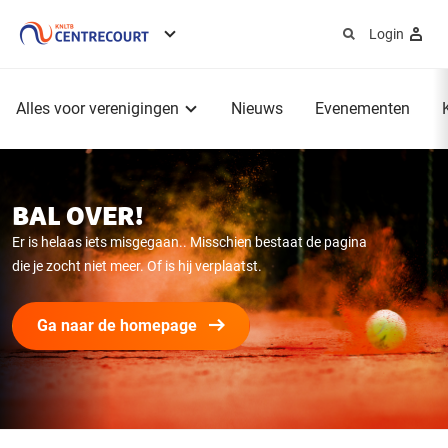
Login
Service
menu
Hoofdmenu
Alles voor verenigingen
Nieuws
Evenementen
BAL OVER!
Er is helaas iets misgegaan.. Misschien bestaat de pagina
die je zocht niet meer. Of is hij verplaatst.
Ga naar de homepage