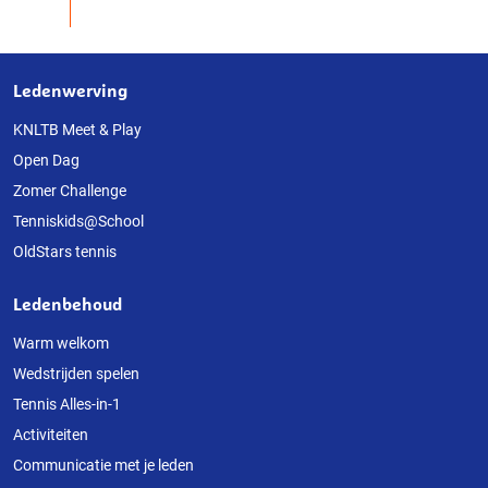
Ledenwerving
Over
deze
KNLTB Meet & Play
Open Dag
website
Zomer Challenge
Tenniskids@School
OldStars tennis
Ledenbehoud
Warm welkom
Wedstrijden spelen
Tennis Alles-in-1
Activiteiten
Communicatie met je leden