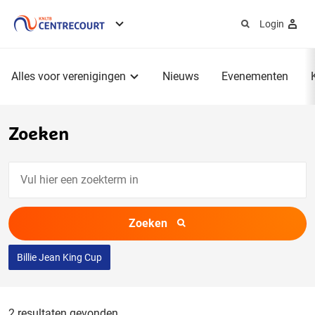
Login
Service
menu
Hoofdmenu
Alles voor verenigingen
Nieuws
Evenementen
Zoeken
Vul
hier
een
Zoeken
zoekterm
in
Billie Jean King Cup
2 resultaten gevonden