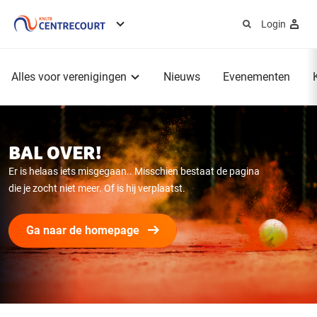
Login
Service
menu
Hoofdmenu
Alles voor verenigingen
Nieuws
Evenementen
BAL OVER!
Er is helaas iets misgegaan.. Misschien bestaat de pagina
die je zocht niet meer. Of is hij verplaatst.
Ga naar de homepage