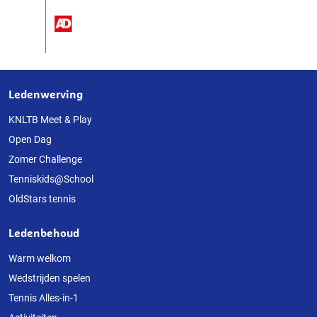
Ledenwerving
Over
deze
KNLTB Meet & Play
Open Dag
website
Zomer Challenge
Tenniskids@School
OldStars tennis
Ledenbehoud
Warm welkom
Wedstrijden spelen
Tennis Alles-in-1